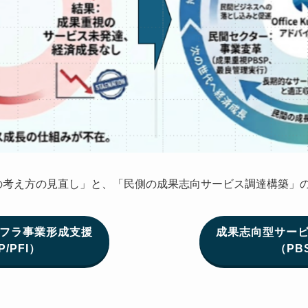
は、「官側の考え方の見直し」と、「民側の成果志向サービス調達構築
フラ事業形成支援
成果志向型サー
P/PFI）
（PB